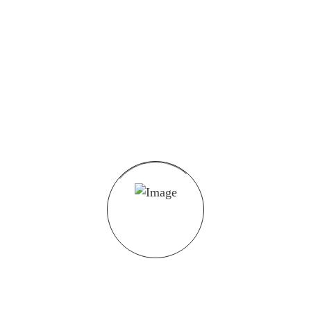
-
Gewaltprävention
Stop Gewalt
BroSec ist Mitglied im Bundesverband „Stop Gewalt
— Gewaltprävention“. Gewaltprävention ist ein
Oberbegriff für alle Initiativen und […]
More